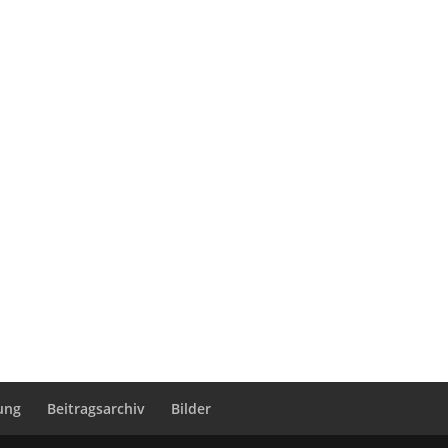
ung
Beitragsarchiv
Bilder