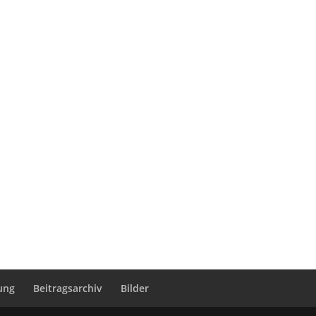
ung
Beitragsarchiv
Bilder