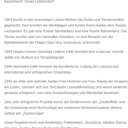
Kassenwart: Susan Lützkendorf
1963 wurde in den ehemaligen Leuna-Werken das Kultur und Tanzensemble
gegründet. Dort konnten die Werktätigen und Kinder ihrem Hobby, dem Tanzen,
nachgehen. Es gab eine Rubrik Standarttanz und eine Rubrik Bühnentanz. Die
Tänzer wurden dort von namhaften Künstlern, so zum Beispiel von der
Ballettmeisterin der Prager Oper Vera Svobodova, unterrichtet.
1968 begann unsere damalige Leiterin Edith Hommel dort zu tanzen, machte
später ein Studium zur Tanzpädagogin.
1986 übernahm Edith Hommel die künstlerische Leitung des national und
international sehr erfolgreichen Ensembles.
1990 als alles sich auflöste, hielten Frau Hommel und Frau Twardy die Gruppen
am Leben, nannten sich nun Tanzstudio Leuna/Merseburg und waren weiterhin
genauso erfolgreich, was viele Auszeichnungen und Meistertitel beweisen.
Zwei sehr erfolgreiche Projekte waren die Kinderversion der „Zauberflöte“ und
die Umsetzung einer Buchvorlage der modernen Kinderbuchautorin Verena
Zeltner der „Zaubervogel“
Unser Angebot reicht vom Kindertanz, Folkloretanz, Jazzdance, Modern Dance,