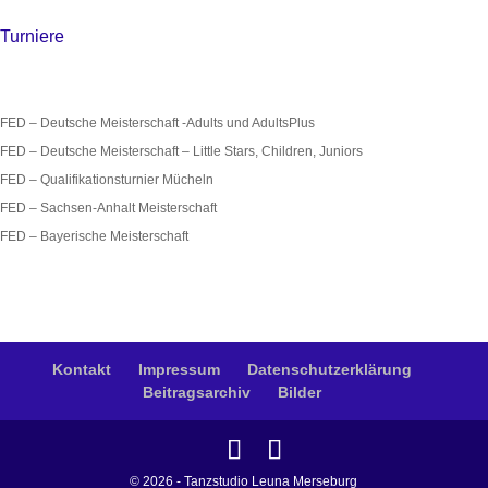
Turniere
FED – Deutsche Meisterschaft -Adults und AdultsPlus
FED – Deutsche Meisterschaft – Little Stars, Children, Juniors
FED – Qualifikationsturnier Mücheln
FED – Sachsen-Anhalt Meisterschaft
FED – Bayerische Meisterschaft
Kontakt
Impressum
Datenschutzerklärung
Beitragsarchiv
Bilder
© 2026 - Tanzstudio Leuna Merseburg